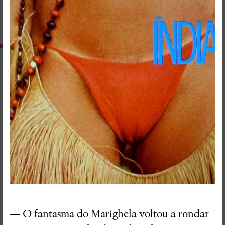
RedSkyFalls: Miscelânea #3
— O fantasma do Marighela voltou a rondar