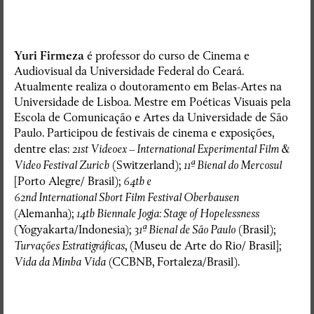
Yuri Firmeza
é professor do curso de Cinema e
Audiovisual da Universidade Federal do Ceará.
Atualmente realiza o doutoramento em Belas-Artes na
Universidade de Lisboa. Mestre em Poéticas Visuais pela
Escola de Comunicação e Artes da Universidade de São
Paulo. Participou de festivais de cinema e exposições,
dentre elas:
21st Videoex
– International Experimental Film &
Video Festival Zurich
(Switzerland);
11ª Bienal do Mercosul
[Porto Alegre/ Brasil);
64th e
62nd International Short Film Festival Oberhausen
(Alemanha);
14th Biennale Jogja: Stage of Hopelessness
(Yogyakarta/Indonesia);
31ª Bienal de São Paulo
(Brasil);
Turvações Estratigráficas
, (Museu de Arte do Rio/ Brasil];
Vida da Minha Vida
(CCBNB, Fortaleza/Brasil).