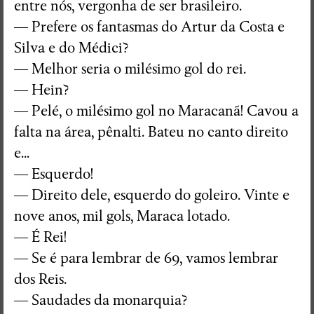
entre nós, vergonha de ser brasileiro.
— Prefere os fantasmas do Artur da Costa e
Ensaio Visual + Autor em residência
Silva e do Médici?
THE GROUND SWAM TO THE
— Melhor seria o milésimo gol do rei.
SURFACE
— Hein?
Susana Mouzinho
— Pelé, o milésimo gol no Maracanã! Cavou a
falta na área, pênalti. Bateu no canto direito
e...
Wrong Wrong n.27
— Esquerdo!
Avenidas
— Direito dele, esquerdo do goleiro. Vinte e
nove anos, mil gols, Maraca lotado.
— É Rei!
— Se é para lembrar de 69, vamos lembrar
dos Reis.
— Saudades da monarquia?