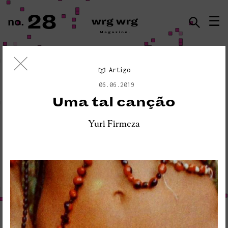
28
☰
no.
ISSN · 2183-5527
Artigo
Ensaio Visual
06.06.2019
«PLEASE DO NOT DISTURB:
Uma tal canção
SEISMOGRAPH EQUIPMENT»
Yuri Firmeza