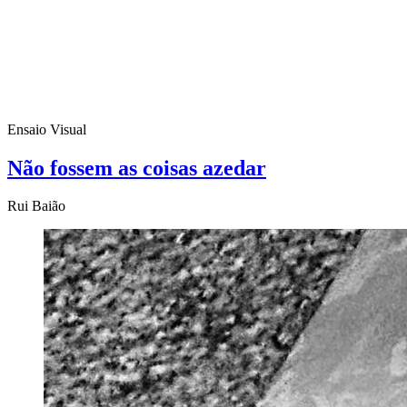
Ensaio Visual
Não fossem as coisas azedar
Rui Baião