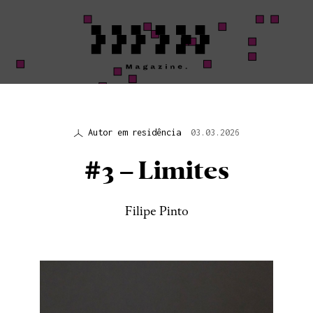
Autor em residência
03.03.2026
Ensaio Visual
#3 – Limites
PLEASE DO NO
DISTURB:
Filipe Pinto
SEISMOGRAP
EQUIPMENT»