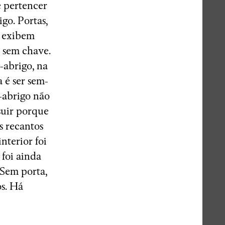
e pertencer
go. Portas,
o exibem
l sem chave.
-abrigo, na
 é ser sem-
-abrigo não
suir porque
s recantos
nterior foi
foi ainda
 Sem porta,
os. Há