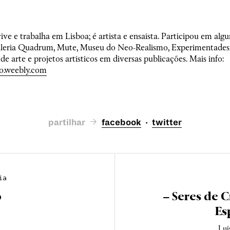
ive e trabalha em Lisboa; é artista e ensaísta. Participou em alg
aleria Quadrum, Mute, Museu do Neo-Realismo, Experimentadesi
a de arte e projetos artísticos em diversas publicações. Mais info:
to.weebly.com
partilhar
facebook
·
twitter
ia
o
– Seres de C
Es
Luí