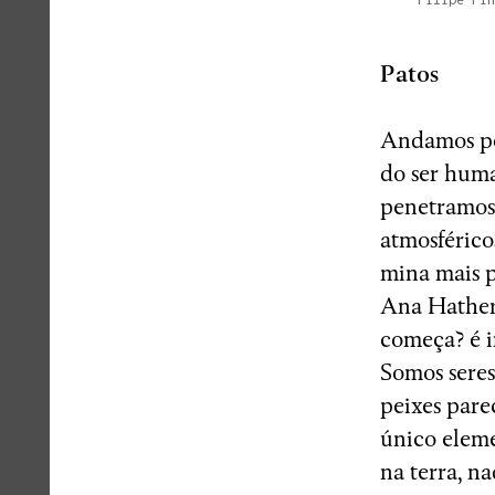
Patos
Andamos pe
do ser huma
penetramos 
atmosférico
mina mais p
Ana Hatherl
começa? é 
Somos seres 
peixes pare
único eleme
na terra, n