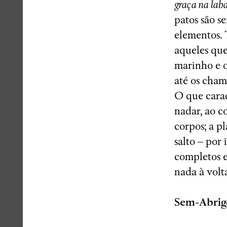
graça na lab
patos são s
elementos. 
aqueles que
marinho e o
até os cham
O que carac
nadar, ao c
corpos; a p
salto – por
completos e
nada à volt
Sem-Abrig