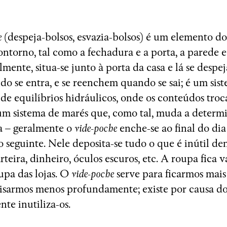
e
(despeja-bolsos, esvazia-bolsos) é um elemento do 
ontorno, tal como a fechadura e a porta, a parede e 
lmente, situa-se junto à porta da casa e lá se despe
do se entra, e se reenchem quando se sai; é um sis
 de equilíbrios hidráulicos, onde os conteúdos tro
um sistema de marés que, como tal, muda a determ
a – geralmente o
vide-poche
enche-se ao final do dia
o seguinte. Nele deposita-se tudo o que é inútil de
rteira, dinheiro, óculos escuros, etc. A roupa fica 
oupa das lojas. O
vide-poche
serve para ficarmos mais
pisarmos menos profundamente; existe por causa dos
nte inutiliza-os.