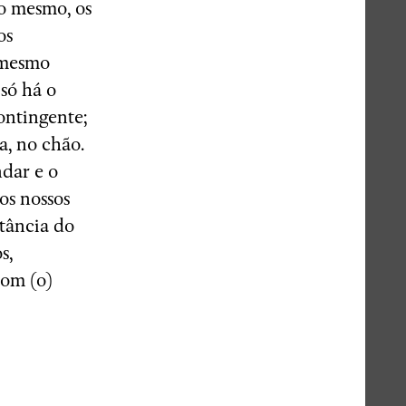
so mesmo, os
os
 mesmo
só há o
ontingente;
a, no chão.
ndar e o
os nossos
rtância do
s,
com (o)