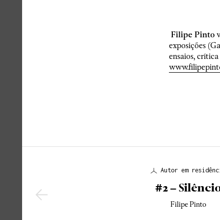
Filipe Pinto
v
exposições (G
ensaios, crític
www.filipepin
Autor em residênc
#2 – Silênci
Filipe Pinto