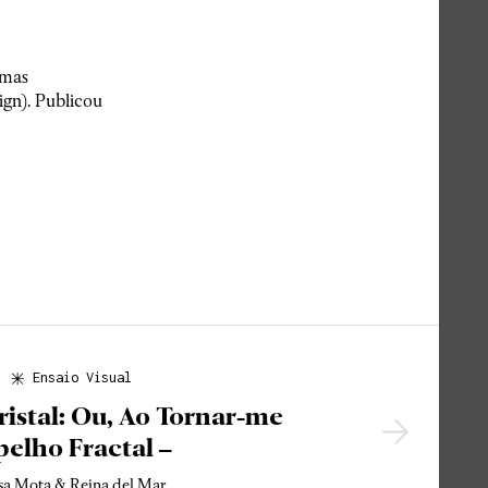
umas
gn). Publicou
Ensaio Visual
ristal: Ou, Ao Tornar-me
pelho Fractal –
sa Mota & Reina del Mar