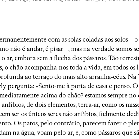
rmanentemente com as solas coladas aos solos – 
no não é andar, é pisar –, mas na verdade somos ser
o ar, embora sem a flecha dos pássaros. Tão terres
s, o chão acompanha-nos toda a vida, em todos os l
rofunda ao terraço do mais alto arranha-céus. Na
y pergunta: «Sento-me à porta de casa e penso. O
imediatamente acima do chão? estamos sempre no 
anfíbios, de dois elementos, terra-ar, como os mísse
cem ser os únicos seres não anfíbios, fielmente de
nto. Os patos, pelo contrário, parecem fazer o pl
Wrong Wrong n.27
adam na água, voam pelo ar, e, como pássaros que sã