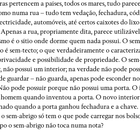
rras pertencem a países, todos os mares, tudo parec
omo numa rua – tudo tem vedação, fechadura, códi
lectricidade, automóveis, até certos caixotes do lix
 Apenas a rua, propriamente dita, parece utilizáve
smo é o sítio onde dorme quem nada possui. O sem
o é sem-tecto; o que verdadeiramente o caracteriza
privacidade e possibilidade de propriedade. O sem
, não possui um interior; na verdade não pode pos
e guardar – não guarda, apenas pode esconder no
Não pode possuir porque não possui uma porta. O i
 homem quando inventou a porta. O novo interior 
hado quando a porta ganhou fechadura e a chave.
 o sem-abrigo só tem o que pode carregar nos bols
po o sem-abrigo não toca numa nota?