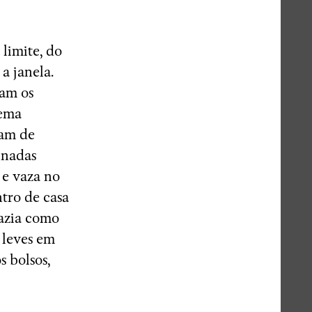
limite, do
a janela.
jam os
tema
cam de
inadas
 e vaza no
ntro de casa
vazia como
 leves em
 bolsos,