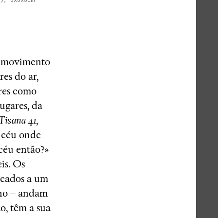
o movimento
es do ar,
tres como
ugares, da
Tisana 41
,
 céu onde
céu então?»
is. Os
dicados a um
eno – andam
o, têm a sua