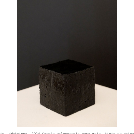
RedSkyFalls: Miscelânea #3
Ensaio Visual + Autor em residência
THE GROUND
SWAM TO TH
SURFACE
Susana Mouzinho
to, «Nothing», 2024 (areia aglomerante para gato, tinta da china