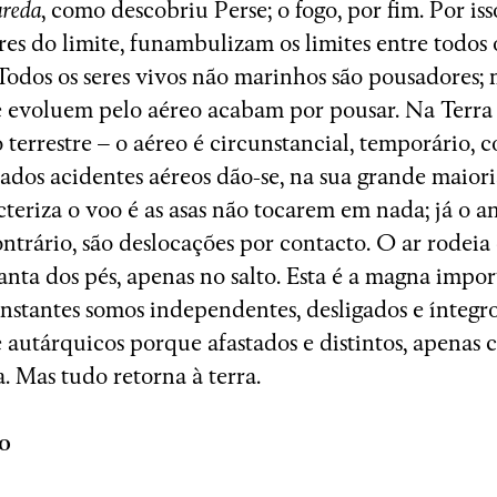
Avenidas
areda
, como descobriu Perse; o fogo, por fim. Por is
eres do limite, funambulizam os limites entre todos 
Todos os seres vivos não marinhos são pousadores;
 evoluem pelo aéreo acabam por pousar. Na Terra 
 terrestre – o aéreo é circunstancial, temporário, c
ados acidentes aéreos dão-se, na sua grande maiori
teriza o voo é as asas não tocarem em nada; já o a
ontrário, são deslocações por contacto. O ar rodeia 
lanta dos pés, apenas no salto. Esta é a magna impo
 instantes somos independentes, desligados e íntegro
 autárquicos porque afastados e distintos, apenas 
a. Mas tudo retorna à terra.
o