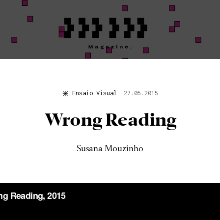
Ensaio Visual
27.05.2015
Ensaio Visual
Wrong Reading
PLEASE DO NO
DISTURB:
Susana Mouzinho
SEISMOGRAP
EQUIPMENT»