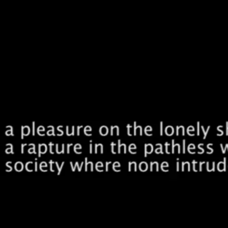
RedSkyFalls: Miscelânea #3
Ensaio Visual + Autor em residência
THE GROUND
SWAM TO TH
SURFACE
Susana Mouzinho