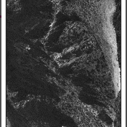
RedSkyFalls: Miscelânea #3