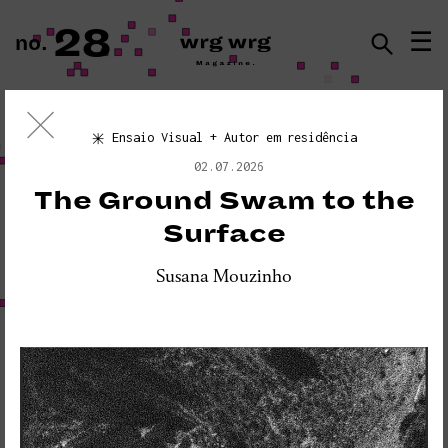
28
☰
no.
ISSN · 2183-5527
Ensaio Visual + Autor em residência
Ensaio Visual
02.07.2026
«PLEASE DO NOT DISTURB:
The Ground Swam to the
SEISMOGRAPH EQUIPMENT»
Surface
Susana Mouzinho