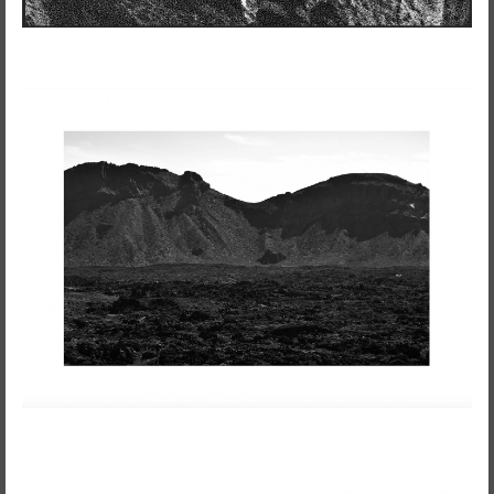
Ensaio Visual + Autor em residência
THE GROUND SWAM TO THE
SURFACE
Susana Mouzinho
Wrong Wrong n.27
Avenidas