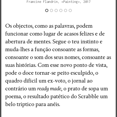
Francine Flandrin, «Painting», 2017
Ensaio Visual + Autor em residência
THE GROUND SWAM TO THE
Os objectos, como as palavras, podem
SURFACE
funcionar como lugar de acasos felizes e de
Susana Mouzinho
abertura de mentes. Segue o teu instinto e
muda-lhes a função consoante as formas,
consoante o som dos seus nomes, consoante as
Wrong Wrong n.27
suas histórias. Com esse novo ponto de vista,
Avenidas
pode o doce tornar-se peito esculpido, o
quadro difícil um ex-voto, o jornal ao
contrário um
ready made
, o prato de sopa um
poema, o resultado patético do Scrabble um
belo tríptico para anéis.