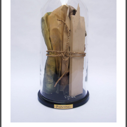
RedSkyFalls: Miscelânea #3