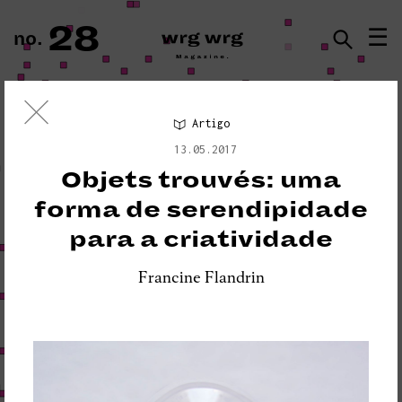
28
☰
no.
ISSN · 2183-5527
Artigo
Ensaio Visual
13.05.2017
«PLEASE DO NOT DISTURB:
Objets trouvés: uma
SEISMOGRAPH EQUIPMENT»
forma de serendipidade
para a criatividade
Francine Flandrin