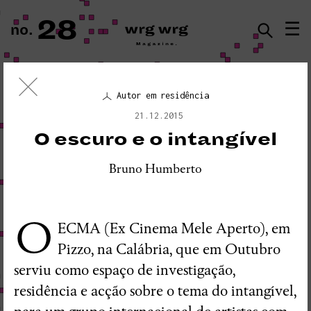
28
☰
no.
ISSN · 2183-5527
Autor em residência
Ensaio Visual
21.12.2015
«PLEASE DO NOT DISTURB:
O escuro e o intangível
SEISMOGRAPH EQUIPMENT»
Bruno Humberto
O
ECMA (Ex Cinema Mele Aperto), em
Pizzo, na Calábria, que em Outubro
serviu como espaço de investigação,
residência e acção sobre o tema do intangível,