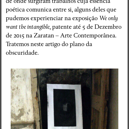
de onde surgiram trabalhos cuja essência
poética comunica entre si, alguns deles que
Ensaio Visual + Autor em residência
pudemos experienciar na exposição
We only
THE GROUND SWAM TO THE
want the intangible
, patente até 5 de Dezembro
SURFACE
de 2015 na Zaratan – Arte Contemporânea.
Susana Mouzinho
Tratemos neste artigo do plano da
obscuridade.
Wrong Wrong n.27
Avenidas