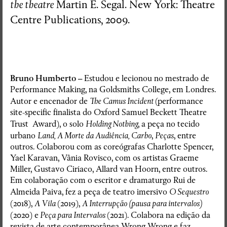
the theatre
Martin E. Segal. New York: Theatre
Centre Publications, 2009.
Bruno Humberto –
Estudou e lecionou no mestrado de
Performance Making, na Goldsmiths College, em Londres.
Autor e encenador de
The Camus Incident
(performance
site-specific finalista do Oxford Samuel Beckett Theatre
Trust Award), o solo
Holding Nothing
, a peça no tecido
urbano
Land, A Morte da Audiência, Carbo
,
Peças
, entre
outros. Colaborou com as coreógrafas Charlotte Spencer,
Yael Karavan, Vânia Rovisco, com os artistas Graeme
Miller, Gustavo Ciríaco, Allard van Hoorn, entre outros.
Em colaboração com o escritor e dramaturgo Rui de
Almeida Paiva, fez a peça de teatro imersivo
O Sequestro
(2018),
A Vila
(2019),
A Interrupção (pausa para intervalos)
(2020) e
Peça para Intervalos
(2021). Colabora na edição da
revista de arte contemporânea
Wrong Wrong
e faz