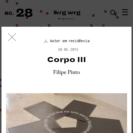
28
☰
no.
ISSN · 2183-5527
Autor em residência
Ensaio Visual
30.06.2015
«PLEASE DO NOT DISTURB:
Corpo III
SEISMOGRAPH EQUIPMENT»
Filipe Pinto