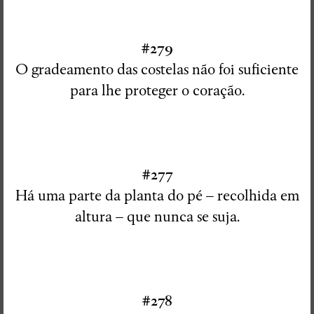
Ensaio Visual + Autor em residência
#279
THE GROUND SWAM TO THE
O gradeamento das costelas não foi suficiente
SURFACE
para lhe proteger o coração.
Susana Mouzinho
Wrong Wrong n.27
#277
Avenidas
Há uma parte da planta do pé – recolhida em
altura – que nunca se suja.
#278