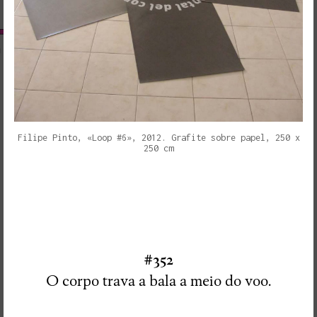
Filipe Pinto, «Loop #6», 2012. Grafite sobre papel, 250 x
250 cm
#352
O corpo trava a bala a meio do voo.
RedSkyFalls: Miscelânea #3