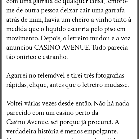
com uma garrafa de qualquer coisa, lembro-
me de outra pessoa deixar cair uma garrafa
Ensaio Visual + Autor em residência
atrás de mim, havia um cheiro a vinho tinto à
THE GROUND SWAM TO THE
medida que o líquido escorria pelo piso em
SURFACE
movimento. Depois, o letreiro mudou e a voz
Susana Mouzinho
anunciou CASINO AVENUE. Tudo parecia
tão onírico e estranho.
Wrong Wrong n.27
Agarrei no telemóvel e tirei três fotografias
Avenidas
rápidas, clique, antes que o letreiro mudasse.
Voltei várias vezes desde então. Não há nada
parecido com um casino perto da
Casino Avenue, sei porque já procurei. A
verdadeira história é menos empolgante.