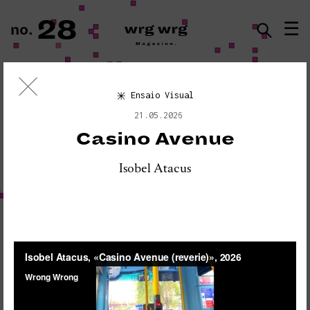
28
☰
no.
ISSN · 2183-5527
Ensaio Visual
Ensaio Visual
21.05.2026
«PLEASE DO NOT DISTURB:
Casino Avenue
SEISMOGRAPH EQUIPMENT»
Isobel Atacus