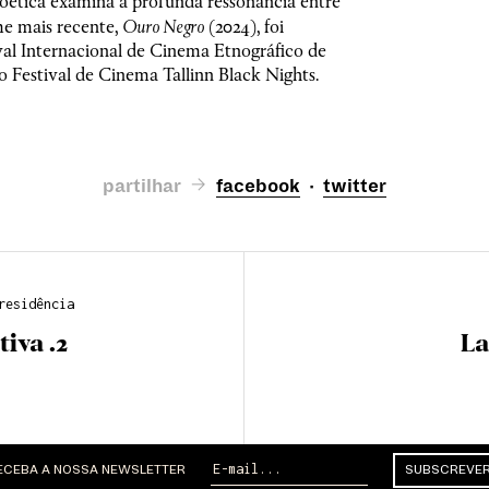
oética examina a profunda ressonância entre
lme mais recente,
Ouro Negro
(2024), foi
al Internacional de Cinema Etnográfico de
o Festival de Cinema Tallinn Black Nights.
partilhar
facebook
·
twitter
residência
iva .2
La
ECEBA A NOSSA NEWSLETTER