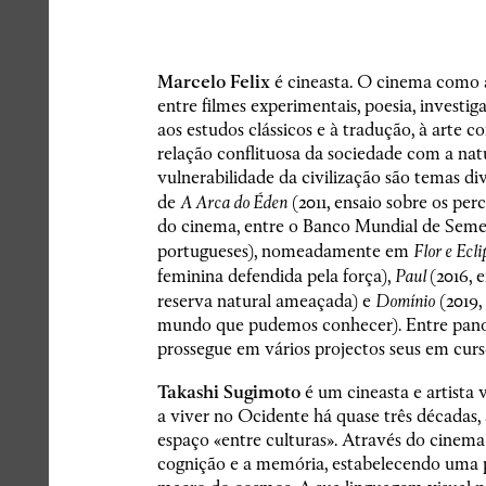
Marcelo Felix
é cineasta. O cinema como ar
entre filmes experimentais, poesia, investig
aos estudos clássicos e à tradução, à arte
relação conflituosa da sociedade com a na
vulnerabilidade da civilização são temas div
de
A Arca do Éden
(2011, ensaio sobre os per
do cinema, entre o Banco Mundial de Semen
portugueses), nomeadamente em
Flor e Ecli
feminina defendida pela força),
Paul
(2016, 
reserva natural ameaçada) e
Domínio
(2019,
mundo que pudemos conhecer). Entre pano 
prossegue em vários projectos seus em curs
Takashi Sugimoto
é um cineasta e artista
a viver no Ocidente há quase três décadas, a
espaço «entre culturas». Através do cinema 
cognição e a memória, estabelecendo uma p