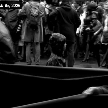
RedSkyFalls: Miscelânea #3
Ensaio Visual + Autor em residência
THE GROUND
SWAM TO TH
SURFACE
Susana Mouzinho