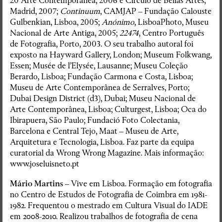
20 Arte Contemporânea, 2006 e Circulo de Bellas Artes,
Madrid, 2007;
Continuum
, CAMJAP – Fundação Calouste
Gulbenkian, Lisboa, 2005;
Anónimo
, LisboaPhoto, Museu
Nacional de Arte Antiga, 2005;
22474
, Centro Português
de Fotografia, Porto, 2003. O seu trabalho autoral foi
exposto na Hayward Gallery, London; Museum Folkwang,
Essen; Musée de l’Elysée, Lausanne; Museu Coleção
Berardo, Lisboa; Fundação Carmona e Costa, Lisboa;
Museu de Arte Contemporânea de Serralves, Porto;
Dubai Design District (d3), Dubai; Museu Nacional de
Arte Contemporânea, Lisboa; Culturgest, Lisboa; Oca do
Ibirapuera, São Paulo; Fundació Foto Colectania,
Barcelona e Central Tejo, Maat – Museu de Arte,
Arquitetura e Tecnologia, Lisboa. Faz parte da equipa
curatorial da Wrong Wrong Magazine. Mais informação:
www.joseluisneto.pt
Mário Martins
– Vive em Lisboa. Formação em fotografia
no Centro de Estudos de Fotografia de Coimbra em 1981-
1982. Frequentou o mestrado em Cultura Visual do IADE
em 2008-2010. Realizou trabalhos de fotografia de cena