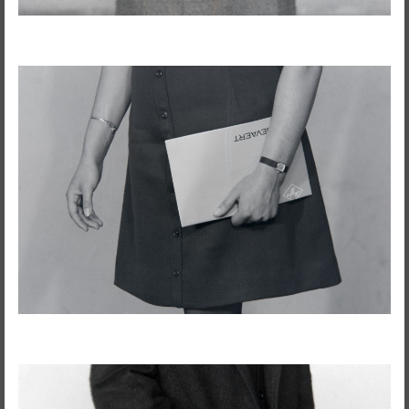
Ensaio Visual + Autor em residência
THE GROUND SWAM TO THE
SURFACE
Susana Mouzinho
Wrong Wrong n.27
Avenidas