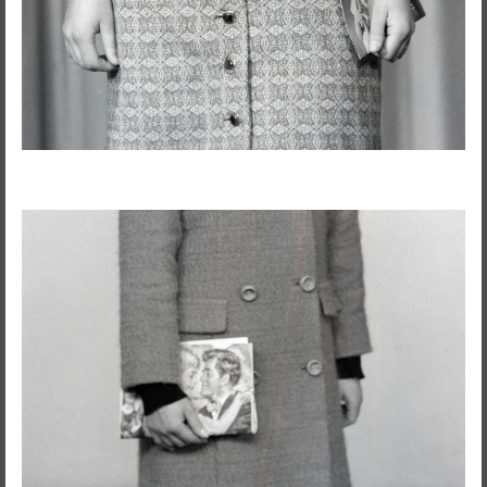
RedSkyFalls: Miscelânea #3