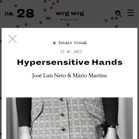
28
☰
no.
ISSN · 2183-5527
Ensaio Visual
Ensaio Visual
22.01.2023
«PLEASE DO NOT DISTURB:
Hypersensitive Hands
SEISMOGRAPH EQUIPMENT»
José Luís Neto & Mário Martins