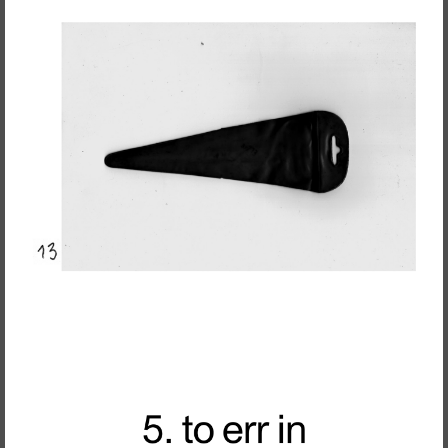
Ensaio Visual + Autor em residência
THE GROUND SWAM TO THE
SURFACE
Susana Mouzinho
Wrong Wrong n.27
Avenidas