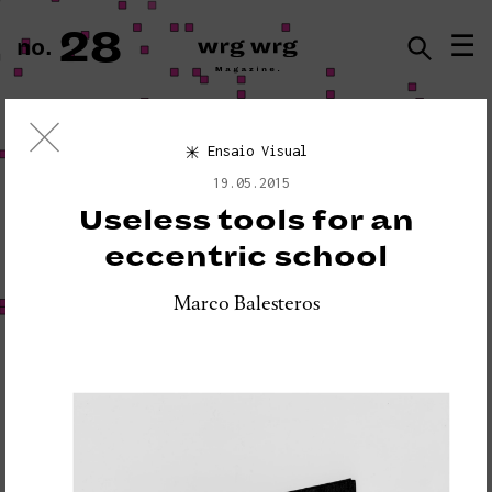
28
☰
no.
ISSN · 2183-5527
Ensaio Visual
Ensaio Visual
19.05.2015
«PLEASE DO NOT DISTURB:
Useless tools for an
SEISMOGRAPH EQUIPMENT»
eccentric school
Marco Balesteros