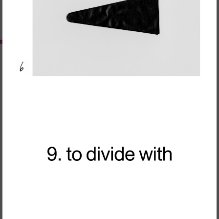
RedSkyFalls: Miscelânea #3