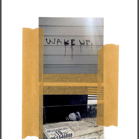
Ensaio Visual + Autor em residência
THE GROUND SWAM TO THE
SURFACE
Susana Mouzinho
Wrong Wrong n.27
Avenidas