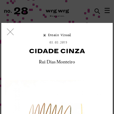
28
☰
no.
ISSN · 2183-5527
Ensaio Visual
Ensaio Visual
03.03.2019
«PLEASE DO NOT DISTURB:
CIDADE CINZA
SEISMOGRAPH EQUIPMENT»
Rui Dias Monteiro