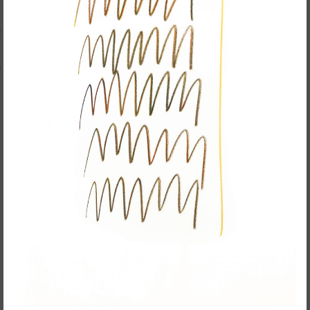
RedSkyFalls: Miscelânea #3