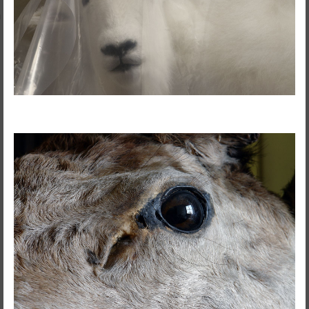
RedSkyFalls: Miscelânea #3