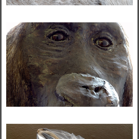
Ensaio Visual + Autor em residência
THE GROUND SWAM TO THE
SURFACE
Susana Mouzinho
Wrong Wrong n.27
Avenidas