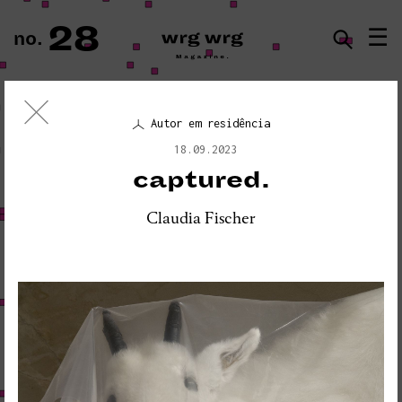
28
☰
no.
ISSN · 2183-5527
Autor em residência
Ensaio Visual
18.09.2023
«PLEASE DO NOT DISTURB:
captured.
SEISMOGRAPH EQUIPMENT»
Claudia Fischer